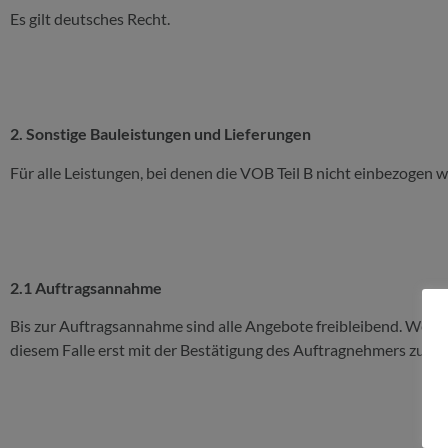
Es gilt deutsches Recht.
2. Sonstige Bauleistungen und Lieferungen
Für alle Leistungen, bei denen die VOB Teil B nicht einbezogen wi
2.1 Auftragsannahme
Bis zur Auftragsannahme sind alle Angebote freibleibend. Weic
diesem Falle erst mit der Bestätigung des Auftragnehmers zusta