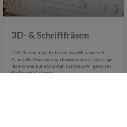
3D- & Schriftfräsen
CNC-Bearbeitung der Extraklasse Mit unserer 5-
Achs-CNC-Maschine von Biesse sind wir in der Lage,
3D-Formteile und Schriften zu fräsen. Wir gestalten
für Sie, oder Sie lassen
WEITERLESEN »