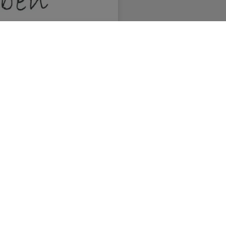
 und anderen Materialien Ob
ine Grenzen gesetzt. Große
utz