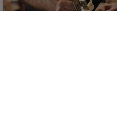
Holzlocken
Holzlocken für Hölzerne Hochzeiten Endlich brauchen Sie si
mehr quälen und stundenlang Holzspäne für die hölzerne P
hobeln! Goldgelbe Holzspäne für die nächste Hölzerne Hoc
Mehr lesen