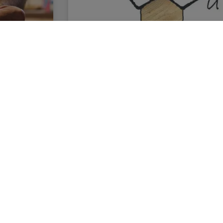
WabenWerke
ch nicht
Dekorative Wabengestaltungen aus Holz
forte
groß oder klein, da sind der Fantasie ke
hzeit
Wände können zum Beispiel als Sichtsch
Mehr lesen