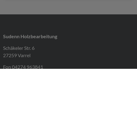
Sudenn Holzbearbeitung
Schäkeler Str. 6
27259 Varrel
Fon 04274 963841
Fax 04274 963842
info@sudenn-holzbearbeitung.de
Impressum
Datenschutz
AGB