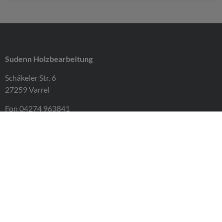
Sudenn Holzbearbeitung
Schäkeler Str. 6
27259 Varrel
Fon 04274 963841
Fax 04274 963842
info@sudenn-holzbearbeitung.de
Impressum
Datenschutz
AGB