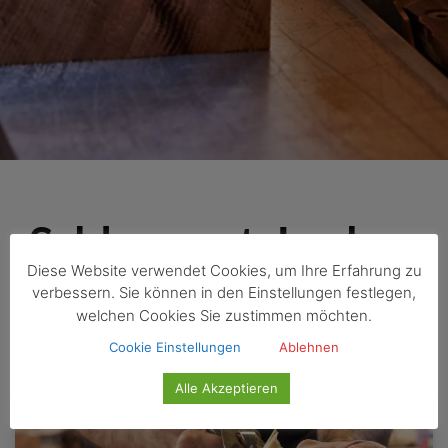
Schlagwort: Locken
Diese Website verwendet Cookies, um Ihre Erfahrung zu
in Säcken
verbessern. Sie können in den Einstellungen festlegen,
welchen Cookies Sie zustimmen möchten.
Cookie Einstellungen
Ablehnen
Alle Akzeptieren