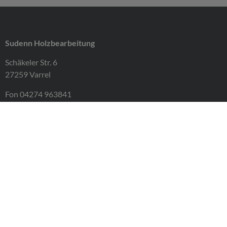
Sudenn Holzbearbeitung
Schäkeler Str. 6
27259 Varrel
Fon 04274 963841
Fax 04274 963842
info@sudenn-holzbearbeitung.de
Impressum
Datenschutz
AGB