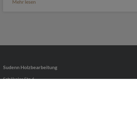
Mehr lesen
Sudenn Holzbearbeitung
Schäkeler Str. 6
27259 Varrel
Fon 04274 963841
Fax 04274 963842
info@sudenn-holzbearbeitung.de