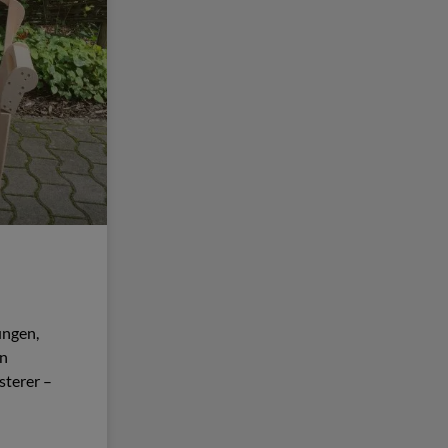
ungen,
in
sterer –
–