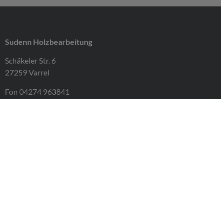
Sudenn Holzbearbeitung
Schäkeler Str. 6
27259 Varrel
Fon 04274 963841
Fax 04274 963842
info@sudenn-holzbearbeitung.de
Impressum
Datenschutz
AGB